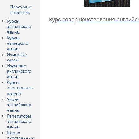
Переход к
разделам:
Курс совершенствования английск
Курсы
английского
языка
Курсы
немецкого
языка
Языковые
курсы
Изучение
английского
языка
Курсы
иностранных
языков
Уроки
английского
языка
Репетиторы
английского
языка
Школа
иностранных